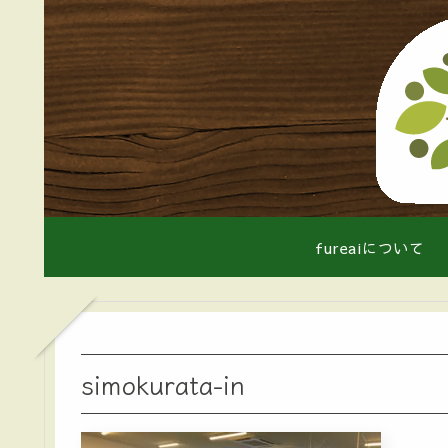
fureaiについて
simokurata-in